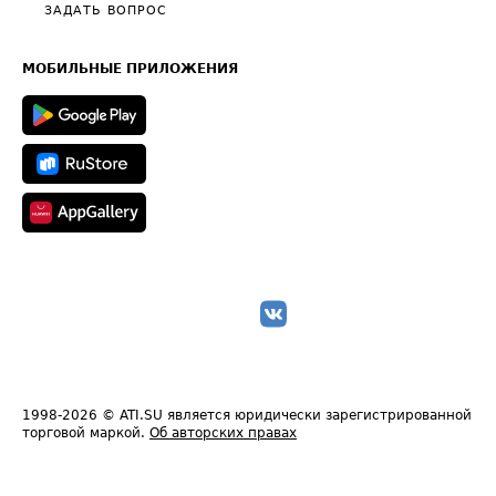
Полезное по перевозкам
Общие положения
ЗАДАТЬ ВОПРОС
Часто задаваемые вопросы (FAQ)
Карта сайта
Техническая информация
МОБИЛЬНЫЕ ПРИЛОЖЕНИЯ
1998-2026
© ATI.SU является юридически зарегистрированной
торговой маркой.
Об авторских правах