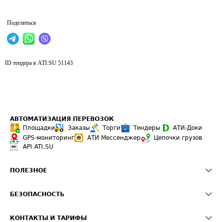
Поделиться
ID тендера в ATI.SU
51143
АВТОМАТИЗАЦИЯ ПЕРЕВОЗОК
Площадки
Заказы
Торги
Тендеры
АТИ-Доки
GPS-мониторинг
АТИ Мессенджер
Цепочки грузов
API ATI.SU
ПОЛЕЗНОЕ
Расчет расстояний
БЕЗОПАСНОСТЬ
Академия ATI.SU
ATI.SU о безопасности
Звезды ATI.SU на вашем сайте
КОНТАКТЫ И ТАРИФЫ