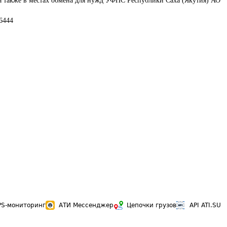
 а также в местах обмена для нужд УФПС Республики Саха (Якутия) АО 
86444
PS-мониторинг
АТИ Мессенджер
Цепочки грузов
API ATI.SU