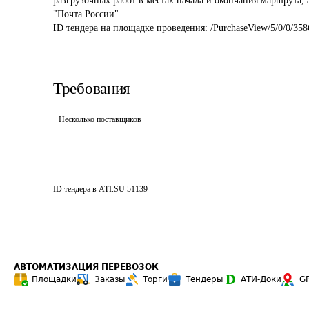
разгрузочных работ в местах начала и окончания маршрута,
"Почта России"
ID тендера на площадке проведения: 
/PurchaseView/5/0/0/35
Требования
Несколько поставщиков
ID тендера в ATI.SU
51139
АВТОМАТИЗАЦИЯ ПЕРЕВОЗОК
Площадки
Заказы
Торги
Тендеры
АТИ-Доки
G