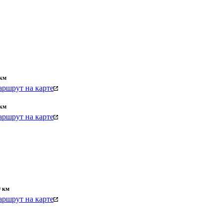
км
ршрут на карте
км
ршрут на карте
9
км
ршрут на карте