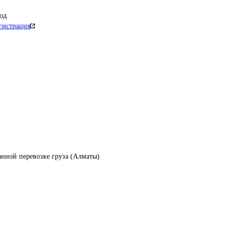
од
гистрация
нной перевозке груза (Алматы)