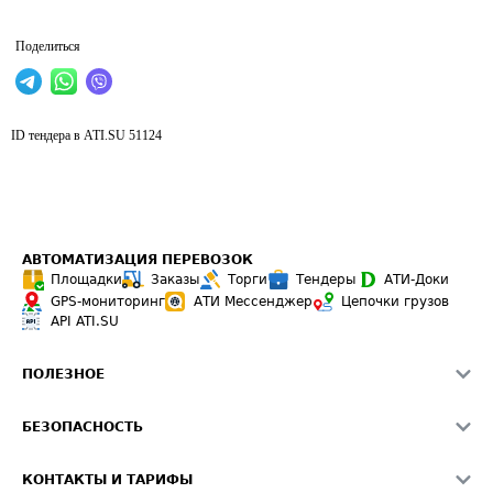
Поделиться
ID тендера в ATI.SU
51124
АВТОМАТИЗАЦИЯ ПЕРЕВОЗОК
Площадки
Заказы
Торги
Тендеры
АТИ-Доки
GPS-мониторинг
АТИ Мессенджер
Цепочки грузов
API ATI.SU
ПОЛЕЗНОЕ
Расчет расстояний
БЕЗОПАСНОСТЬ
Академия ATI.SU
ATI.SU о безопасности
Звезды ATI.SU на вашем сайте
КОНТАКТЫ И ТАРИФЫ