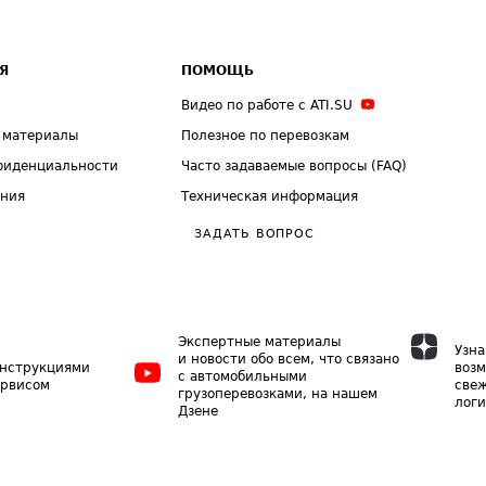
Я
ПОМОЩЬ
Видео по работе с ATI.SU
 материалы
Полезное по перевозкам
фиденциальности
Часто задаваемые вопросы (FAQ)
ения
Техническая информация
ЗАДАТЬ ВОПРОС
Экспертные материалы
Узна
и новости обо всем, что связано
инструкциями
возм
с автомобильными
ервисом
свеж
грузоперевозками, на нашем
логи
Дзене