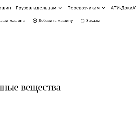
ашин
Грузовладельцам
Перевозчикам
АТИ-Доки
А
Ваши машины
Добавить машину
Заказы
пные вещества