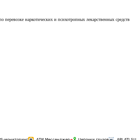
по перевозке наркотических и психотропных лекарственных средств
PS-мониторинг
АТИ Мессенджер
Цепочки грузов
API ATI.SU