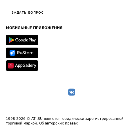
Видео по работе с ATI.SU
Политика конфиденциальности
Полезное по перевозкам
Общие положения
ЗАДАТЬ ВОПРОС
Часто задаваемые вопросы (FAQ)
Карта сайта
Техническая информация
МОБИЛЬНЫЕ ПРИЛОЖЕНИЯ
1998-2026
© ATI.SU является юридически зарегистрированной
торговой маркой.
Об авторских правах