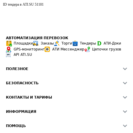
ID тендера в ATI.SU
51101
АВТОМАТИЗАЦИЯ ПЕРЕВОЗОК
Площадки
Заказы
Торги
Тендеры
АТИ-Доки
GPS-мониторинг
АТИ Мессенджер
Цепочки грузов
API ATI.SU
ПОЛЕЗНОЕ
Расчет расстояний
БЕЗОПАСНОСТЬ
Академия ATI.SU
ATI.SU о безопасности
Звезды ATI.SU на вашем сайте
КОНТАКТЫ И ТАРИФЫ
Памятка по проверке контрагентов
Индекс ATI.SU FTL РФ
О системе ATI.SU
Светофор+
Средние ставки
ИНФОРМАЦИЯ
Контактная информация
Страхование
Выгодные направления
Блог
Реклама на сайте
О формировании Паспорта
ПОМОЩЬ
Эксклюзивные материалы
Тарифы