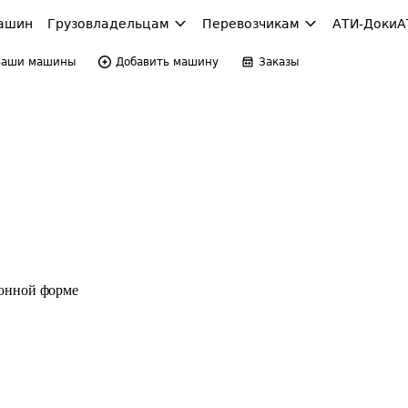
ашин
Грузовладельцам
Перевозчикам
АТИ-Доки
А
Ваши машины
Добавить машину
Заказы
ронной форме