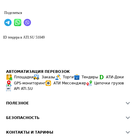
Поделиться
ID тендера в ATI.SU
51049
АВТОМАТИЗАЦИЯ ПЕРЕВОЗОК
Площадки
Заказы
Торги
Тендеры
АТИ-Доки
GPS-мониторинг
АТИ Мессенджер
Цепочки грузов
API ATI.SU
ПОЛЕЗНОЕ
Расчет расстояний
БЕЗОПАСНОСТЬ
Академия ATI.SU
ATI.SU о безопасности
Звезды ATI.SU на вашем сайте
КОНТАКТЫ И ТАРИФЫ