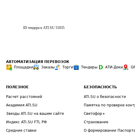
ID тендера в ATI.SU
51035
АВТОМАТИЗАЦИЯ ПЕРЕВОЗОК
Площадки
Заказы
Торги
Тендеры
АТИ-Доки
G
ПОЛЕЗНОЕ
БЕЗОПАСНОСТЬ
Расчет расстояний
ATI.SU о безопасности
Академия ATI.SU
Памятка по проверке конт
Звезды ATI.SU на вашем сайте
Светофор+
Индекс ATI.SU FTL РФ
Страхование
Средние ставки
О формировании Паспорт