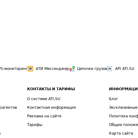
PS-мониторинг
АТИ Мессенджер
Цепочки грузов
API ATI.SU
КОНТАКТЫ И ТАРИФЫ
ИНФОРМАЦИ
О системе ATI.SU
Блог
рагентов
Контактная информация
Эксклюзивные
Реклама на сайте
Политика кон
Тарифы
Общие полож
а
Карта сайта