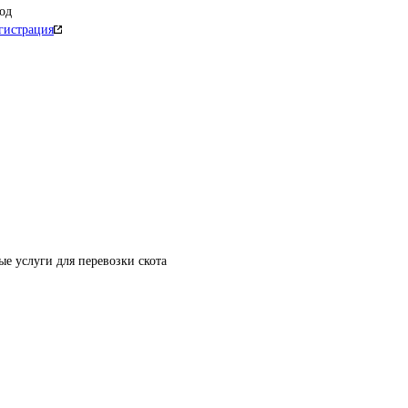
од
гистрация
е услуги для перевозки скота