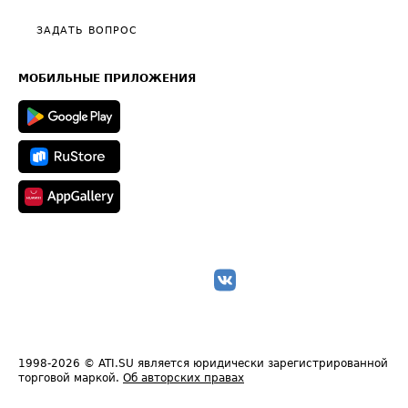
Политика конфиденциальности
Полезное по перевозкам
Общие положения
ЗАДАТЬ ВОПРОС
Часто задаваемые вопросы (FAQ)
Карта сайта
Техническая информация
МОБИЛЬНЫЕ ПРИЛОЖЕНИЯ
1998-2026
© ATI.SU является юридически зарегистрированной
торговой маркой.
Об авторских правах