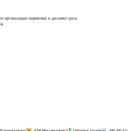
по организации перевозки и доставке груза
st
PS-мониторинг
АТИ Мессенджер
Цепочки грузов
API ATI.SU