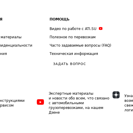
Я
ПОМОЩЬ
Видео по работе с ATI.SU
 материалы
Полезное по перевозкам
фиденциальности
Часто задаваемые вопросы (FAQ)
ения
Техническая информация
ЗАДАТЬ ВОПРОС
Экспертные материалы
Узна
и новости обо всем, что связано
инструкциями
возм
с автомобильными
ервисом
свеж
грузоперевозками, на нашем
логи
Дзене