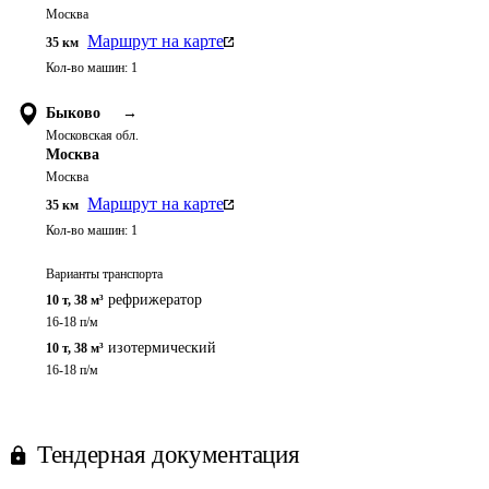
Москва
Маршрут на карте
35
км
Кол-во машин:
1
Быково
→
Московская обл.
Москва
Москва
Маршрут на карте
35
км
Кол-во машин:
1
Варианты транспорта
рефрижератор
10 т
,
38 м³
16-18 п/м
изотермический
10 т
,
38 м³
16-18 п/м
Тендерная документация