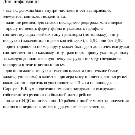
Доп. информация
- все ТС должны быть внутри чистыми и без выпирающих 
элементов, коников, гвоздей и т.д.

- наличие ремней, для стяжки последнего ряда ролл контейнеров

- прошу не менять форму файла и указывать тарифы в 
соответствующих ячейках типу транспорта (по тоннажу), типу 
погрузки (навалом или в ролл контейнерах), с НДС или без НДС.

- ориентировочно по маршруту может быть до 5 доп точек выгрузки, 
соответственно по каждому типу транспорта прошу указать доплату 
за каждую дополнительную точку выгрузки по ходу следования 
маршрута в теле ответного письма.

- для понимания отгрузки текстиля навалом (постельное белье, 
халаты, униформа) в качестве примера могу привести, что загрузку 
около 4тонн водитель осуществляет за 2-3 часа на площадке в 
Сириусе. В Крум водителю помогают загружать и выгружать 
собственные грузчики по большей части рейсов.

- оплата с НДС по истечению 10 рабочих дней с момента получения 
полного и верного комплекта документа своевременна,
