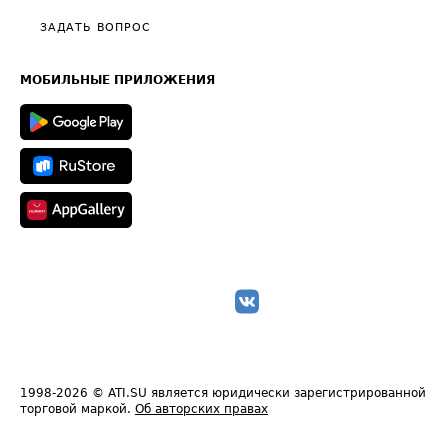
Политика конфиденциальности
Полезное по перевозкам
Общие положения
ЗАДАТЬ ВОПРОС
Часто задаваемые вопросы (FAQ)
Карта сайта
Техническая информация
МОБИЛЬНЫЕ ПРИЛОЖЕНИЯ
1998-2026
© ATI.SU является юридически зарегистрированной
торговой маркой.
Об авторских правах