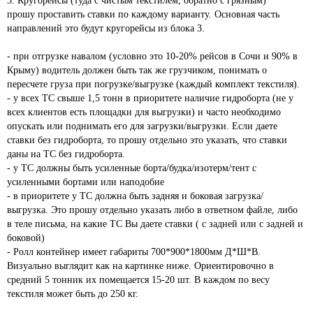
3. Кругорейсы (туда с чистым текстилем, обратно с грязным)

прошу проставить ставки по каждому варианту. Основная часть 
направлений это будут кругорейсы из блока 3.

- при отгрузке навалом (условно это 10-20% рейсов в Сочи и 90% в 
Крыму) водитель должен быть так же грузчиком, понимать о 
пересчете груза при погрузке/выгрузке (каждый комплект текстиля).

- у всех ТС свыше 1,5 тонн в приоритете наличие гидроборта (не у 
всех клиентов есть площадки для выгрузки) и часто необходимо 
опускать или поднимать его для загрузки/выгрузки. Если даете 
ставки без гидроборта, то прошу отдельно это указать, что ставки 
даны на ТС без гидроборта.

- у ТС должны быть усиленные борта/будка/изотерм/тент с 
усиленными бортами или наподобие

- в приоритете у ТС должна быть задняя и боковая загрузка/
выгрузка. Это прошу отдельно указать либо в ответном файле, либо 
в теле письма, на какие ТС Вы даете ставки ( с задней или с задней и 
боковой)

- Ролл контейнер имеет габариты 700*900*1800мм Д*Ш*В. 
Визуально выглядит как на картинке ниже. Ориентировочно в 
средний 5 тонник их помещается 15-20 шт. В каждом по весу 