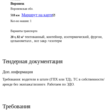
Воронеж
Воронежская обл.
Маршрут на карте
518
км
Кол-во машин:
1
Варианты транспорта
тентованный, контейнер, изотермический, фургон,
20 т
,
82 м³
цельнометалл., все закр.+изотерм
Тендерная документация
Доп. информация
Требования: водители в штате (ГПХ или ТД), ТС в собственности/
аренде без экипажа/лизинге. Работаем по ЭДО.
Требования