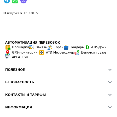
ID тендера в ATI.SU
50972
АВТОМАТИЗАЦИЯ ПЕРЕВОЗОК
Площадки
Заказы
Торги
Тендеры
АТИ-Доки
GPS-мониторинг
АТИ Мессенджер
Цепочки грузов
API ATI.SU
ПОЛЕЗНОЕ
Расчет расстояний
БЕЗОПАСНОСТЬ
Академия ATI.SU
ATI.SU о безопасности
Звезды ATI.SU на вашем сайте
КОНТАКТЫ И ТАРИФЫ
Памятка по проверке контрагентов
Индекс ATI.SU FTL РФ
О системе ATI.SU
Светофор+
Средние ставки
ИНФОРМАЦИЯ
Контактная информация
Страхование
Выгодные направления
Блог