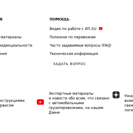
Я
ПОМОЩЬ
Видео по работе с ATI.SU
 материалы
Полезное по перевозкам
фиденциальности
Часто задаваемые вопросы (FAQ)
ения
Техническая информация
ЗАДАТЬ ВОПРОС
Экспертные материалы
Узна
и новости обо всем, что связано
инструкциями
возм
с автомобильными
ервисом
свеж
грузоперевозками, на нашем
логи
Дзене