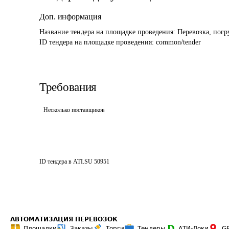
Доп. информация
Название тендера на площадке проведения: 
Перевозка, погр
ID тендера на площадке проведения: 
common/tender
Требования
Несколько поставщиков
ID тендера в ATI.SU
50951
АВТОМАТИЗАЦИЯ ПЕРЕВОЗОК
Площадки
Заказы
Торги
Тендеры
АТИ-Доки
G