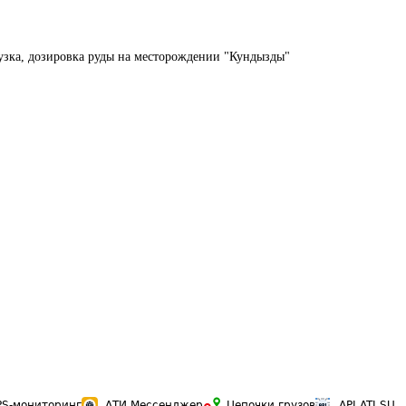
узка, дозировка руды на месторождении "Кундызды"
PS-мониторинг
АТИ Мессенджер
Цепочки грузов
API ATI.SU