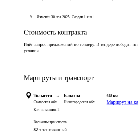
9
Изменён
30 ноя 2025
.
Создан
1 янв 1
Стоимость контракта
Идёт запрос предложений по тендеру. В тендере победит то
условия.
Маршруты и транспорт
Тольятти
→
Балахна
648
км
Маршрут на ка
Самарская обл.
Нижегородская обл.
Кол-во машин:
2
Варианты транспорта
82 т
тентованный