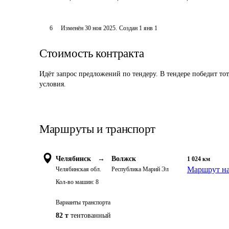
6
Изменён
30 ноя 2025
.
Создан
1 янв 1
Стоимость контракта
Идёт запрос предложений по тендеру. В тендере победит то
условия.
Маршруты и транспорт
Челябинск
→
Волжск
1 024
км
Маршрут на
Челябинская обл.
Республика Марий Эл
Кол-во машин:
8
Варианты транспорта
82 т
тентованный