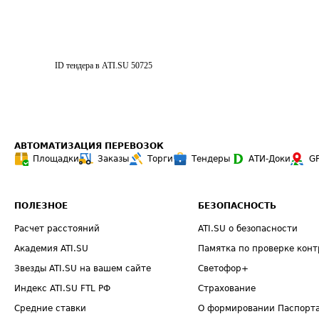
ID тендера в ATI.SU
50725
АВТОМАТИЗАЦИЯ ПЕРЕВОЗОК
Площадки
Заказы
Торги
Тендеры
АТИ-Доки
G
ПОЛЕЗНОЕ
БЕЗОПАСНОСТЬ
Расчет расстояний
ATI.SU о безопасности
Академия ATI.SU
Памятка по проверке конт
Звезды ATI.SU на вашем сайте
Светофор+
Индекс ATI.SU FTL РФ
Страхование
Средние ставки
О формировании Паспорт