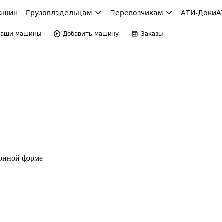
ашин
Грузовладельцам
Перевозчикам
АТИ-Доки
А
Ваши машины
Добавить машину
Заказы
ронной форме