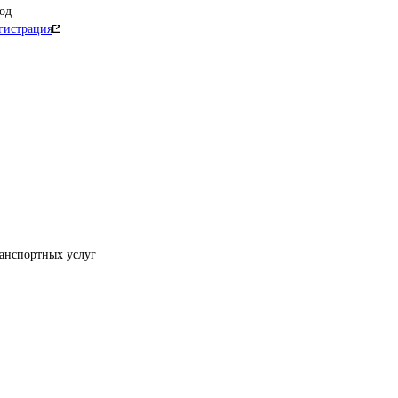
од
гистрация
ранспортных услуг