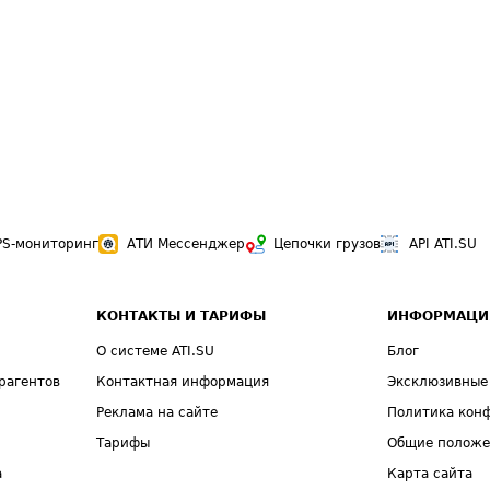
PS-мониторинг
АТИ Мессенджер
Цепочки грузов
API ATI.SU
КОНТАКТЫ И ТАРИФЫ
ИНФОРМАЦИ
О системе ATI.SU
Блог
рагентов
Контактная информация
Эксклюзивные
Реклама на сайте
Политика кон
Тарифы
Общие полож
а
Карта сайта