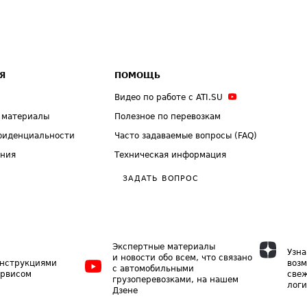
Я
ПОМОЩЬ
Видео по работе с ATI.SU
 материалы
Полезное по перевозкам
фиденциальности
Часто задаваемые вопросы (FAQ)
ения
Техническая информация
ЗАДАТЬ ВОПРОС
Экспертные материалы
Узна
и новости обо всем, что связано
инструкциями
возм
с автомобильными
ервисом
свеж
грузоперевозками, на нашем
логи
Дзене