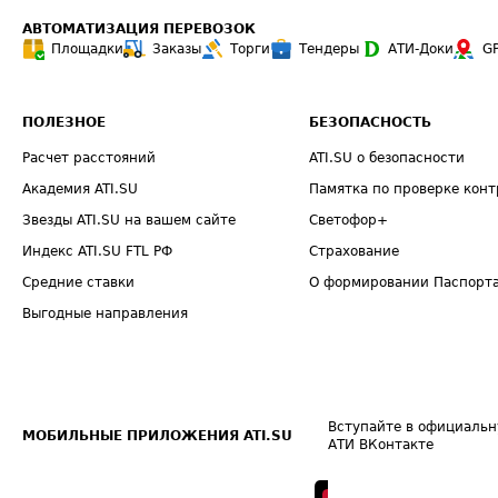
АВТОМАТИЗАЦИЯ ПЕРЕВОЗОК
Площадки
Заказы
Торги
Тендеры
АТИ-Доки
G
ПОЛЕЗНОЕ
БЕЗОПАСНОСТЬ
Расчет расстояний
ATI.SU о безопасности
Академия ATI.SU
Памятка по проверке конт
Звезды ATI.SU на вашем сайте
Светофор+
Индекс ATI.SU FTL РФ
Страхование
Средние ставки
О формировании Паспорт
Выгодные направления
Вступайте в официальн
МОБИЛЬНЫЕ ПРИЛОЖЕНИЯ ATI.SU
АТИ ВКонтакте