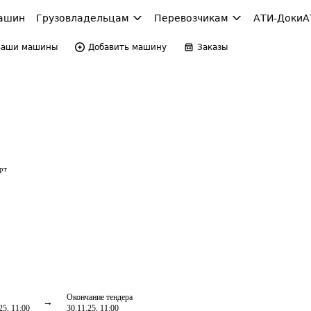
ашин
Грузовладельцам
Перевозчикам
АТИ-Доки
А
Ваши машины
Добавить машину
Заказы
рт
Окончание тендера
25, 11:00
30.11.25, 11:00