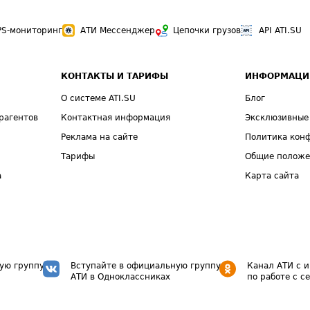
PS-мониторинг
АТИ Мессенджер
Цепочки грузов
API ATI.SU
КОНТАКТЫ И ТАРИФЫ
ИНФОРМАЦИ
О системе ATI.SU
Блог
рагентов
Контактная информация
Эксклюзивные
Реклама на сайте
Политика кон
Тарифы
Общие полож
а
Карта сайта
ую группу
Вступайте в официальную группу
Канал АТИ с 
АТИ в Одноклассниках
по работе с с