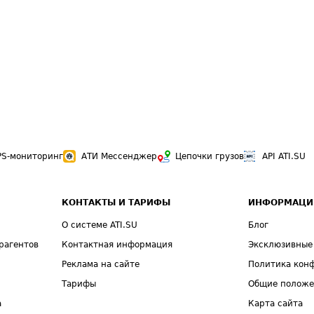
PS-мониторинг
АТИ Мессенджер
Цепочки грузов
API ATI.SU
КОНТАКТЫ И ТАРИФЫ
ИНФОРМАЦИ
О системе ATI.SU
Блог
рагентов
Контактная информация
Эксклюзивные
Реклама на сайте
Политика кон
Тарифы
Общие полож
а
Карта сайта