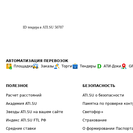
ID тендера в ATI.SU
50707
АВТОМАТИЗАЦИЯ ПЕРЕВОЗОК
Площадки
Заказы
Торги
Тендеры
АТИ-Доки
G
ПОЛЕЗНОЕ
БЕЗОПАСНОСТЬ
Расчет расстояний
ATI.SU о безопасности
Академия ATI.SU
Памятка по проверке конт
Звезды ATI.SU на вашем сайте
Светофор+
Индекс ATI.SU FTL РФ
Страхование
Средние ставки
О формировании Паспорт