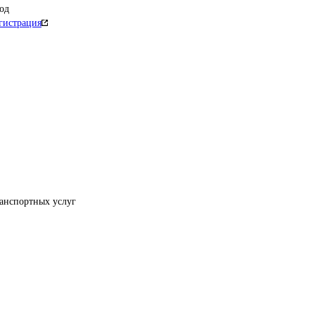
од
гистрация
ранспортных услуг