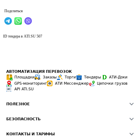
Поделиться
ID тендера в ATI.SU
507
АВТОМАТИЗАЦИЯ ПЕРЕВОЗОК
Площадки
Заказы
Торги
Тендеры
АТИ-Доки
GPS-мониторинг
АТИ Мессенджер
Цепочки грузов
API ATI.SU
ПОЛЕЗНОЕ
Расчет расстояний
БЕЗОПАСНОСТЬ
Академия ATI.SU
ATI.SU о безопасности
Звезды ATI.SU на вашем сайте
КОНТАКТЫ И ТАРИФЫ
Памятка по проверке контрагентов