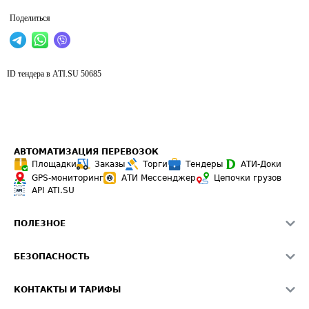
Поделиться
ID тендера в ATI.SU
50685
АВТОМАТИЗАЦИЯ ПЕРЕВОЗОК
Площадки
Заказы
Торги
Тендеры
АТИ-Доки
GPS-мониторинг
АТИ Мессенджер
Цепочки грузов
API ATI.SU
ПОЛЕЗНОЕ
Расчет расстояний
БЕЗОПАСНОСТЬ
Академия ATI.SU
ATI.SU о безопасности
Звезды ATI.SU на вашем сайте
КОНТАКТЫ И ТАРИФЫ
Памятка по проверке контрагентов
Индекс ATI.SU FTL РФ