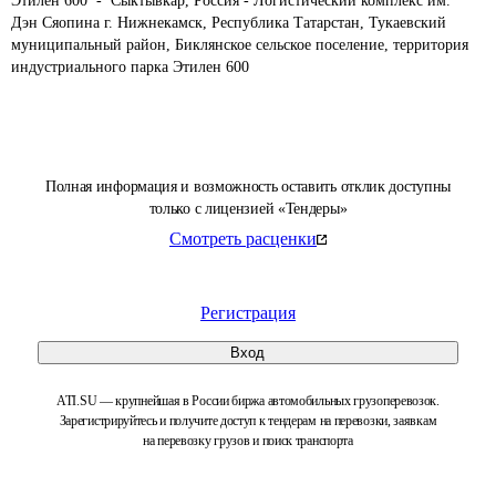
Этилен 600  -  Сыктывкар, Россия - Логистический комплекс им. 
Дэн Сяопина г. Нижнекамск, Республика Татарстан, Тукаевский 
муниципальный район, Биклянское сельское поселение, территория 
индустриального парка Этилен 600
Полная информация и возможность оставить отклик доступны
только с лицензией «Тендеры»
Смотреть расценки
Регистрация
Вход
ATI.SU — крупнейшая в России биржа автомобильных грузоперевозок.
Зарегистрируйтесь и получите доступ к тендерам на перевозки, заявкам
на перевозку грузов и поиск транспорта