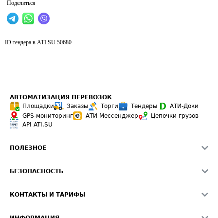
Поделиться
ID тендера в ATI.SU
50680
АВТОМАТИЗАЦИЯ ПЕРЕВОЗОК
Площадки
Заказы
Торги
Тендеры
АТИ-Доки
GPS-мониторинг
АТИ Мессенджер
Цепочки грузов
API ATI.SU
ПОЛЕЗНОЕ
Расчет расстояний
БЕЗОПАСНОСТЬ
Академия ATI.SU
ATI.SU о безопасности
Звезды ATI.SU на вашем сайте
КОНТАКТЫ И ТАРИФЫ
Памятка по проверке контрагентов
Индекс ATI.SU FTL РФ
О системе ATI.SU
Светофор+