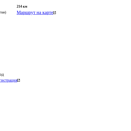
214
км
Маршрут на карте
тан)
од
гистрация