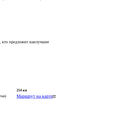
т, кто предложит наилучшие
214
км
Маршрут на карте
тан)