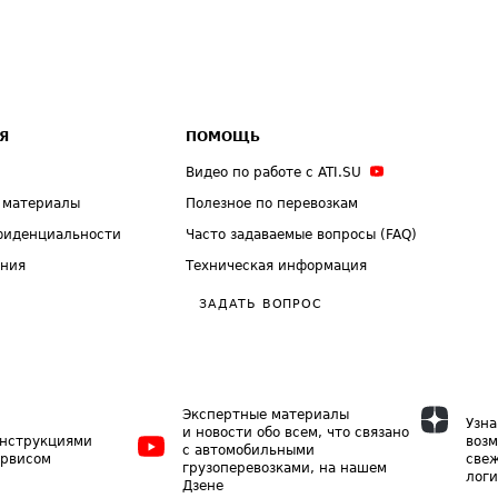
Я
ПОМОЩЬ
Видео по работе с ATI.SU
 материалы
Полезное по перевозкам
фиденциальности
Часто задаваемые вопросы (FAQ)
ения
Техническая информация
ЗАДАТЬ ВОПРОС
Экспертные материалы
Узна
и новости обо всем, что связано
инструкциями
возм
с автомобильными
ервисом
свеж
грузоперевозками, на нашем
логи
Дзене