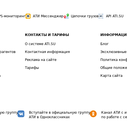
PS-мониторинг
АТИ Мессенджер
Цепочки грузов
API ATI.SU
КОНТАКТЫ И ТАРИФЫ
ИНФОРМАЦИ
О системе ATI.SU
Блог
рагентов
Контактная информация
Эксклюзивные
Реклама на сайте
Политика кон
Тарифы
Общие полож
а
Карта сайта
ую группу
Вступайте в официальную группу
Канал АТИ с 
АТИ в Одноклассниках
по работе с с