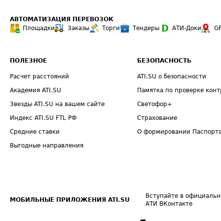
АВТОМАТИЗАЦИЯ ПЕРЕВОЗОК
Площадки
Заказы
Торги
Тендеры
АТИ-Доки
G
ПОЛЕЗНОЕ
БЕЗОПАСНОСТЬ
Расчет расстояний
ATI.SU о безопасности
Академия ATI.SU
Памятка по проверке конт
Звезды ATI.SU на вашем сайте
Светофор+
Индекс ATI.SU FTL РФ
Страхование
Средние ставки
О формировании Паспорт
Выгодные направления
Вступайте в официальн
МОБИЛЬНЫЕ ПРИЛОЖЕНИЯ ATI.SU
АТИ ВКонтакте