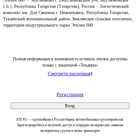
Этилен 600  -  Муслюмово с. (Муслюмовский р-н, Муслюмовское 
с.п.), Республика Татарстан (Татарстан), Россия  - Логистический 
комплекс им. Дэн Сяопина г. Нижнекамск, Республика Татарстан, 
Тукаевский муниципальный район, Биклянское сельское поселение, 
территория индустриального парка Этилен 600
Полная информация и возможность оставить отклик доступны
только с лицензией «Тендеры»
Смотреть расценки
Регистрация
Вход
ATI.SU — крупнейшая в России биржа автомобильных грузоперевозок.
Зарегистрируйтесь и получите доступ к тендерам на перевозки, заявкам
на перевозку грузов и поиск транспорта