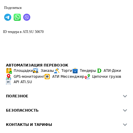
Поделиться
ID тендера в ATI.SU
50670
АВТОМАТИЗАЦИЯ ПЕРЕВОЗОК
Площадки
Заказы
Торги
Тендеры
АТИ-Доки
GPS-мониторинг
АТИ Мессенджер
Цепочки грузов
API ATI.SU
ПОЛЕЗНОЕ
Расчет расстояний
БЕЗОПАСНОСТЬ
Академия ATI.SU
ATI.SU о безопасности
Звезды ATI.SU на вашем сайте
КОНТАКТЫ И ТАРИФЫ
Памятка по проверке контрагентов
Индекс ATI.SU FTL РФ