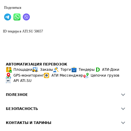
Поделиться
ID тендера в ATI.SU
50657
АВТОМАТИЗАЦИЯ ПЕРЕВОЗОК
Площадки
Заказы
Торги
Тендеры
АТИ-Доки
GPS-мониторинг
АТИ Мессенджер
Цепочки грузов
API ATI.SU
ПОЛЕЗНОЕ
Расчет расстояний
БЕЗОПАСНОСТЬ
Академия ATI.SU
ATI.SU о безопасности
Звезды ATI.SU на вашем сайте
КОНТАКТЫ И ТАРИФЫ
Памятка по проверке контрагентов
Индекс ATI.SU FTL РФ