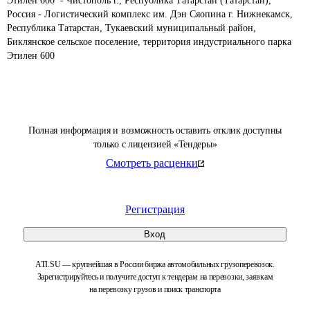
Этилен 600  - Чистополь г., Республика Татарстан (Татарстан), 
Россия - Логистический комплекс им. Дэн Сяопина г. Нижнекамск, 
Республика Татарстан, Тукаевский муниципальный район, 
Биклянское сельское поселение, территория индустриального парка 
Этилен 600
Полная информация и возможность оставить отклик доступны
только с лицензией «Тендеры»
Смотреть расценки
Регистрация
Вход
ATI.SU — крупнейшая в России биржа автомобильных грузоперевозок.
Зарегистрируйтесь и получите доступ к тендерам на перевозки, заявкам
на перевозку грузов и поиск транспорта