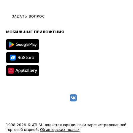
Эксклюзивные материалы
Тарифы
Видео по работе с ATI.SU
Политика конфиденциальности
Полезное по перевозкам
Общие положения
ЗАДАТЬ ВОПРОС
Часто задаваемые вопросы (FAQ)
Карта сайта
Техническая информация
МОБИЛЬНЫЕ ПРИЛОЖЕНИЯ
1998-2026
© ATI.SU является юридически зарегистрированной
торговой маркой.
Об авторских правах