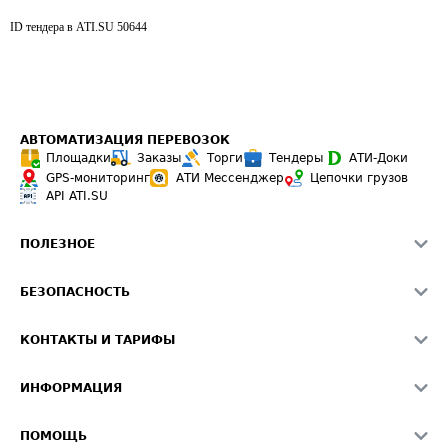
ID тендера в ATI.SU
50644
АВТОМАТИЗАЦИЯ ПЕРЕВОЗОК
Площадки
Заказы
Торги
Тендеры
АТИ-Доки
GPS-мониторинг
АТИ Мессенджер
Цепочки грузов
API ATI.SU
ПОЛЕЗНОЕ
Расчет расстояний
БЕЗОПАСНОСТЬ
Академия ATI.SU
ATI.SU о безопасности
Звезды ATI.SU на вашем сайте
КОНТАКТЫ И ТАРИФЫ
Памятка по проверке контрагентов
Индекс ATI.SU FTL РФ
О системе ATI.SU
Светофор+
Средние ставки
ИНФОРМАЦИЯ
Контактная информация
Страхование
Выгодные направления
Блог
Реклама на сайте
О формировании Паспорта
ПОМОЩЬ