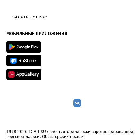
Эксклюзивные материалы
Тарифы
Видео по работе с ATI.SU
Политика конфиденциальности
Полезное по перевозкам
Общие положения
ЗАДАТЬ ВОПРОС
Часто задаваемые вопросы (FAQ)
Карта сайта
Техническая информация
МОБИЛЬНЫЕ ПРИЛОЖЕНИЯ
1998-2026
© ATI.SU является юридически зарегистрированной
торговой маркой.
Об авторских правах