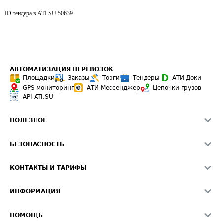
ID тендера в ATI.SU
50639
АВТОМАТИЗАЦИЯ ПЕРЕВОЗОК
Площадки
Заказы
Торги
Тендеры
АТИ-Доки
GPS-мониторинг
АТИ Мессенджер
Цепочки грузов
API ATI.SU
ПОЛЕЗНОЕ
Расчет расстояний
БЕЗОПАСНОСТЬ
Академия ATI.SU
ATI.SU о безопасности
Звезды ATI.SU на вашем сайте
КОНТАКТЫ И ТАРИФЫ
Памятка по проверке контрагентов
Индекс ATI.SU FTL РФ
О системе ATI.SU
Светофор+
Средние ставки
ИНФОРМАЦИЯ
Контактная информация
Страхование
Выгодные направления
Блог
Реклама на сайте
О формировании Паспорта
ПОМОЩЬ