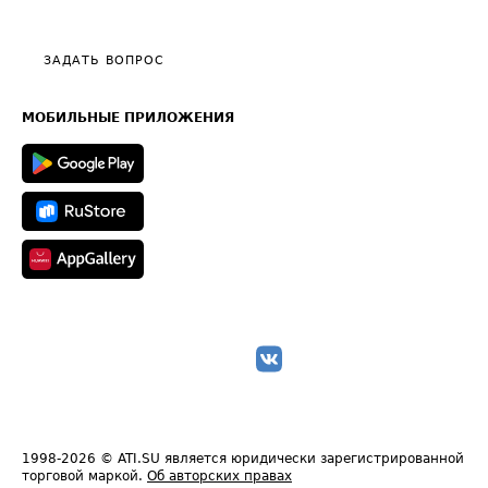
Эксклюзивные материалы
Тарифы
Видео по работе с ATI.SU
Политика конфиденциальности
Полезное по перевозкам
Общие положения
ЗАДАТЬ ВОПРОС
Часто задаваемые вопросы (FAQ)
Карта сайта
Техническая информация
МОБИЛЬНЫЕ ПРИЛОЖЕНИЯ
1998-2026
© ATI.SU является юридически зарегистрированной
торговой маркой.
Об авторских правах