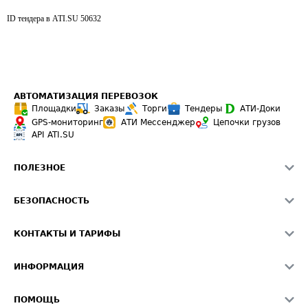
ID тендера в ATI.SU
50632
АВТОМАТИЗАЦИЯ ПЕРЕВОЗОК
Площадки
Заказы
Торги
Тендеры
АТИ-Доки
GPS-мониторинг
АТИ Мессенджер
Цепочки грузов
API ATI.SU
ПОЛЕЗНОЕ
Расчет расстояний
БЕЗОПАСНОСТЬ
Академия ATI.SU
ATI.SU о безопасности
Звезды ATI.SU на вашем сайте
КОНТАКТЫ И ТАРИФЫ
Памятка по проверке контрагентов
Индекс ATI.SU FTL РФ
О системе ATI.SU
Светофор+
Средние ставки
ИНФОРМАЦИЯ
Контактная информация
Страхование
Выгодные направления
Блог
Реклама на сайте
О формировании Паспорта
ПОМОЩЬ