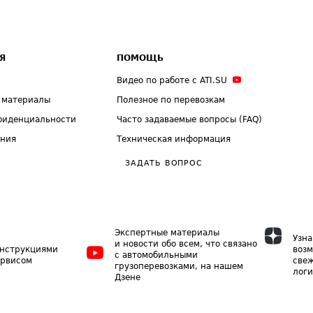
Я
ПОМОЩЬ
Видео по работе с ATI.SU
 материалы
Полезное по перевозкам
фиденциальности
Часто задаваемые вопросы (FAQ)
ения
Техническая информация
ЗАДАТЬ ВОПРОС
Экспертные материалы
Узна
и новости обо всем, что связано
инструкциями
возм
с автомобильными
ервисом
свеж
грузоперевозками, на нашем
логи
Дзене