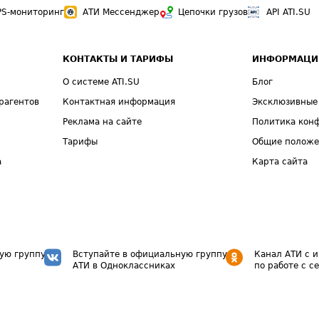
PS-мониторинг
АТИ Мессенджер
Цепочки грузов
API ATI.SU
КОНТАКТЫ И ТАРИФЫ
ИНФОРМАЦИ
О системе ATI.SU
Блог
рагентов
Контактная информация
Эксклюзивные
Реклама на сайте
Политика кон
Тарифы
Общие полож
а
Карта сайта
ую группу
Вступайте в официальную группу
Канал АТИ с 
АТИ в Одноклассниках
по работе с с