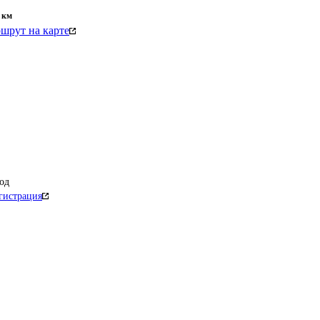
км
шрут на карте
од
гистрация