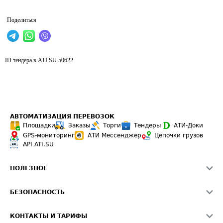
Поделиться
ID тендера в ATI.SU
50622
АВТОМАТИЗАЦИЯ ПЕРЕВОЗОК
Площадки
Заказы
Торги
Тендеры
АТИ-Доки
GPS-мониторинг
АТИ Мессенджер
Цепочки грузов
API ATI.SU
ПОЛЕЗНОЕ
Расчет расстояний
БЕЗОПАСНОСТЬ
Академия ATI.SU
ATI.SU о безопасности
Звезды ATI.SU на вашем сайте
КОНТАКТЫ И ТАРИФЫ
Памятка по проверке контрагентов