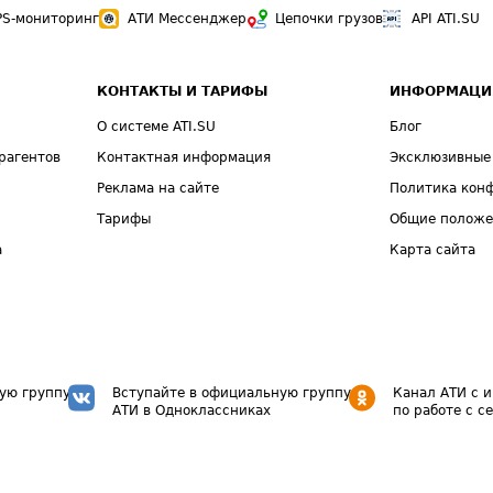
PS-мониторинг
АТИ Мессенджер
Цепочки грузов
API ATI.SU
КОНТАКТЫ И ТАРИФЫ
ИНФОРМАЦИ
О системе ATI.SU
Блог
рагентов
Контактная информация
Эксклюзивные
Реклама на сайте
Политика кон
Тарифы
Общие полож
а
Карта сайта
ую группу
Вступайте в официальную группу
Канал АТИ с 
АТИ в Одноклассниках
по работе с с