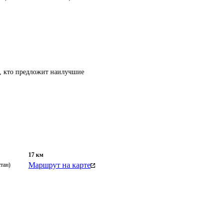
т, кто предложит наилучшие
17
км
Маршрут на карте
тан)