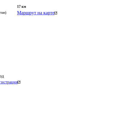
17
км
Маршрут на карте
тан)
од
гистрация