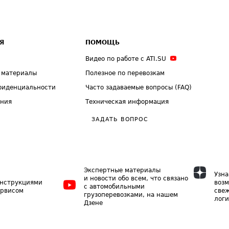
Я
ПОМОЩЬ
Видео по работе с ATI.SU
 материалы
Полезное по перевозкам
фиденциальности
Часто задаваемые вопросы (FAQ)
ения
Техническая информация
ЗАДАТЬ ВОПРОС
Экспертные материалы
Узна
и новости обо всем, что связано
инструкциями
возм
с автомобильными
ервисом
свеж
грузоперевозками, на нашем
логи
Дзене