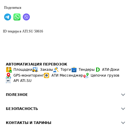
Поделиться
ID тендера в ATI.SU
50616
АВТОМАТИЗАЦИЯ ПЕРЕВОЗОК
Площадки
Заказы
Торги
Тендеры
АТИ-Доки
GPS-мониторинг
АТИ Мессенджер
Цепочки грузов
API ATI.SU
ПОЛЕЗНОЕ
Расчет расстояний
БЕЗОПАСНОСТЬ
Академия ATI.SU
ATI.SU о безопасности
Звезды ATI.SU на вашем сайте
КОНТАКТЫ И ТАРИФЫ
Памятка по проверке контрагентов
Индекс ATI.SU FTL РФ