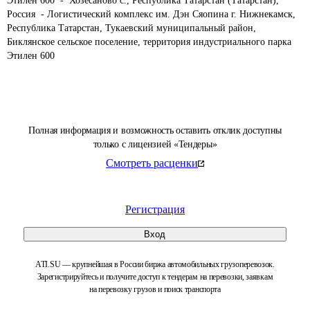
Этилен 600  -  Хозесаново с., Республика Татарстан (Татарстан), 
Россия  - Логистический комплекс им. Дэн Сяопина г. Нижнекамск, 
Республика Татарстан, Тукаевский муниципальный район, 
Биклянское сельское поселение, территория индустриального парка 
Этилен 600
Полная информация и возможность оставить отклик доступны
только с лицензией «Тендеры»
Смотреть расценки
Регистрация
Вход
ATI.SU — крупнейшая в России биржа автомобильных грузоперевозок.
Зарегистрируйтесь и получите доступ к тендерам на перевозки, заявкам
на перевозку грузов и поиск транспорта