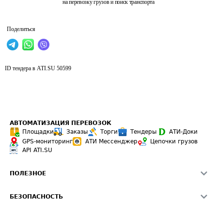
на перевозку грузов и поиск транспорта
Поделиться
ID тендера в ATI.SU
50599
АВТОМАТИЗАЦИЯ ПЕРЕВОЗОК
Площадки
Заказы
Торги
Тендеры
АТИ-Доки
GPS-мониторинг
АТИ Мессенджер
Цепочки грузов
API ATI.SU
ПОЛЕЗНОЕ
Расчет расстояний
БЕЗОПАСНОСТЬ
Академия ATI.SU
ATI.SU о безопасности
Звезды ATI.SU на вашем сайте