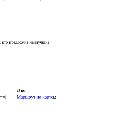
т, кто предложит наилучшие
45
км
Маршрут на карте
тан)