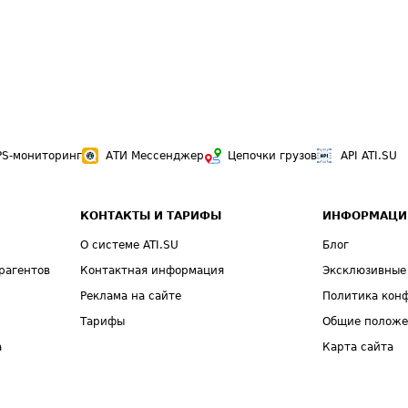
PS-мониторинг
АТИ Мессенджер
Цепочки грузов
API ATI.SU
КОНТАКТЫ И ТАРИФЫ
ИНФОРМАЦИ
О системе ATI.SU
Блог
рагентов
Контактная информация
Эксклюзивные
Реклама на сайте
Политика кон
Тарифы
Общие полож
а
Карта сайта