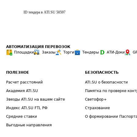
ID тендера в ATI.SU
50597
АВТОМАТИЗАЦИЯ ПЕРЕВОЗОК
Площадки
Заказы
Торги
Тендеры
АТИ-Доки
G
ПОЛЕЗНОЕ
БЕЗОПАСНОСТЬ
Расчет расстояний
ATI.SU о безопасности
Академия ATI.SU
Памятка по проверке конт
Звезды ATI.SU на вашем сайте
Светофор+
Индекс ATI.SU FTL РФ
Страхование
Средние ставки
О формировании Паспорт
Выгодные направления