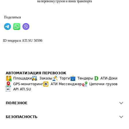
на перевозку грузов и поиск транспорта
Поделиться
ID тендера в ATI.SU
50596
АВТОМАТИЗАЦИЯ ПЕРЕВОЗОК
Площадки
Заказы
Торги
Тендеры
АТИ-Доки
GPS-мониторинг
АТИ Мессенджер
Цепочки грузов
API ATI.SU
ПОЛЕЗНОЕ
Расчет расстояний
БЕЗОПАСНОСТЬ
Академия ATI.SU
ATI.SU о безопасности
Звезды ATI.SU на вашем сайте