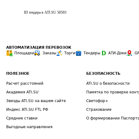
ID тендера в ATI.SU
50593
АВТОМАТИЗАЦИЯ ПЕРЕВОЗОК
Площадки
Заказы
Торги
Тендеры
АТИ-Доки
G
ПОЛЕЗНОЕ
БЕЗОПАСНОСТЬ
Расчет расстояний
ATI.SU о безопасности
Академия ATI.SU
Памятка по проверке конт
Звезды ATI.SU на вашем сайте
Светофор+
Индекс ATI.SU FTL РФ
Страхование
Средние ставки
О формировании Паспорт
Выгодные направления