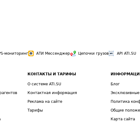
PS-мониторинг
АТИ Мессенджер
Цепочки грузов
API ATI.SU
КОНТАКТЫ И ТАРИФЫ
ИНФОРМАЦИ
О системе ATI.SU
Блог
рагентов
Контактная информация
Эксклюзивные
Реклама на сайте
Политика кон
Тарифы
Общие полож
а
Карта сайта