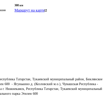
308
км
Маршрут на карте
вашия
еспублика Татарстан, Тукаевский муниципальный район, Биклянское 
ен 600  - Ягунькино д. (Козловский м.о.), Чувашская Республика - 
а г. Нижнекамск, Республика Татарстан, Тукаевский муниципальный 
иального парка Этилен 600