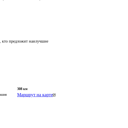
т, кто предложит наилучшие
308
км
Маршрут на карте
вашия