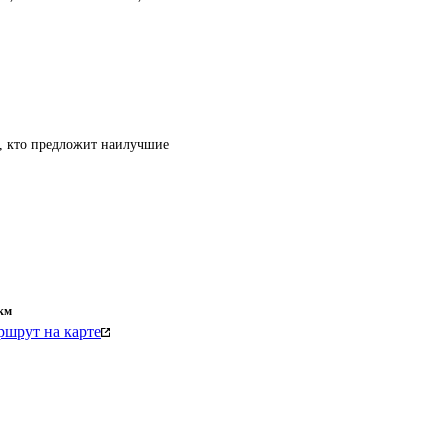
т, кто предложит наилучшие
км
шрут на карте