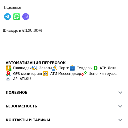
Поделиться
ID тендера в ATI.SU
50576
АВТОМАТИЗАЦИЯ ПЕРЕВОЗОК
Площадки
Заказы
Торги
Тендеры
АТИ-Доки
GPS-мониторинг
АТИ Мессенджер
Цепочки грузов
API ATI.SU
ПОЛЕЗНОЕ
Расчет расстояний
БЕЗОПАСНОСТЬ
Академия ATI.SU
ATI.SU о безопасности
Звезды ATI.SU на вашем сайте
КОНТАКТЫ И ТАРИФЫ
Памятка по проверке контрагентов
Индекс ATI.SU FTL РФ