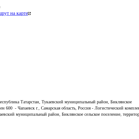
м
рут на карте
еспублика Татарстан, Тукаевский муниципальный район, Биклянское 
н 600  - Чапаевск г., Самарская область, Россия - Логистический компле
аевский муниципальный район, Биклянское сельское поселение, террито