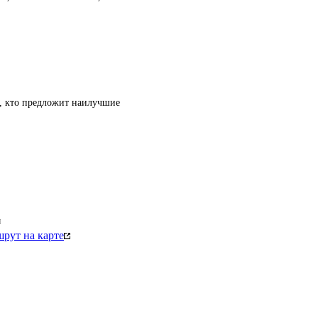
т, кто предложит наилучшие
м
рут на карте