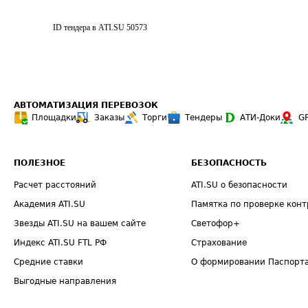
ID тендера в ATI.SU
50573
АВТОМАТИЗАЦИЯ ПЕРЕВОЗОК
Площадки
Заказы
Торги
Тендеры
АТИ-Доки
G
ПОЛЕЗНОЕ
БЕЗОПАСНОСТЬ
Расчет расстояний
ATI.SU о безопасности
Академия ATI.SU
Памятка по проверке конт
Звезды ATI.SU на вашем сайте
Светофор+
Индекс ATI.SU FTL РФ
Страхование
Средние ставки
О формировании Паспорт
Выгодные направления