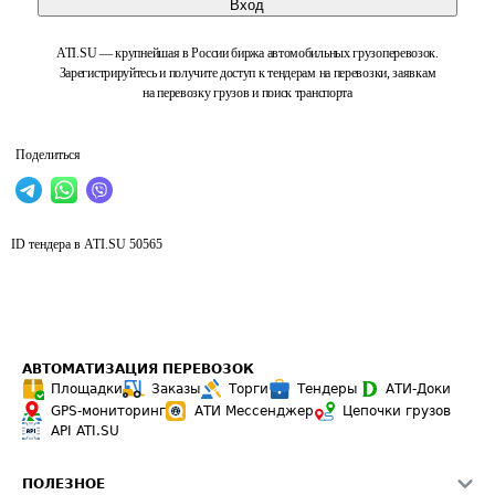
Вход
ATI.SU — крупнейшая в России биржа автомобильных грузоперевозок.
Зарегистрируйтесь и получите доступ к тендерам на перевозки, заявкам
на перевозку грузов и поиск транспорта
Поделиться
ID тендера в ATI.SU
50565
АВТОМАТИЗАЦИЯ ПЕРЕВОЗОК
Площадки
Заказы
Торги
Тендеры
АТИ-Доки
GPS-мониторинг
АТИ Мессенджер
Цепочки грузов
API ATI.SU
ПОЛЕЗНОЕ