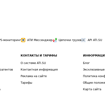
PS-мониторинг
АТИ Мессенджер
Цепочки грузов
API ATI.SU
КОНТАКТЫ И ТАРИФЫ
ИНФОРМАЦИ
О системе ATI.SU
Блог
рагентов
Контактная информация
Эксклюзивные
Реклама на сайте
Политика кон
Тарифы
Общие полож
а
Карта сайта