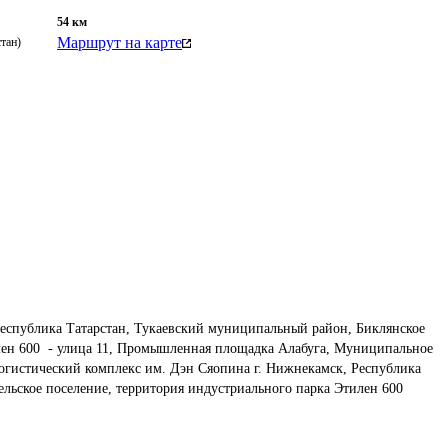
54
км
Маршрут на карте
тан)
еспублика Татарстан, Тукаевский муниципальный район, Биклянское 
лен 600  - улица 11, Промышленная площадка Алабуга, Муниципальное 
 Логистический комплекс им. Дэн Сяопина г. Нижнекамск, Республика 
льское поселение, территория индустриального парка Этилен 600