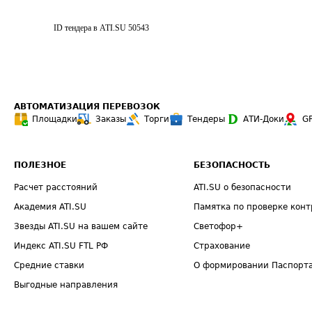
ID тендера в ATI.SU
50543
АВТОМАТИЗАЦИЯ ПЕРЕВОЗОК
Площадки
Заказы
Торги
Тендеры
АТИ-Доки
G
ПОЛЕЗНОЕ
БЕЗОПАСНОСТЬ
Расчет расстояний
ATI.SU о безопасности
Академия ATI.SU
Памятка по проверке конт
Звезды ATI.SU на вашем сайте
Светофор+
Индекс ATI.SU FTL РФ
Страхование
Средние ставки
О формировании Паспорт
Выгодные направления