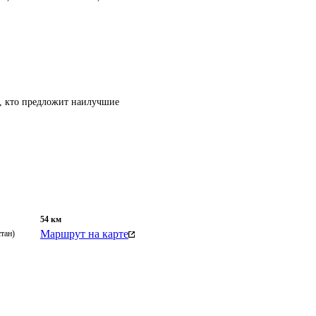
т, кто предложит наилучшие
54
км
Маршрут на карте
тан)