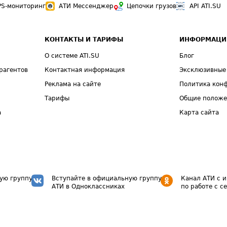
PS-мониторинг
АТИ Мессенджер
Цепочки грузов
API ATI.SU
КОНТАКТЫ И ТАРИФЫ
ИНФОРМАЦИ
О системе ATI.SU
Блог
рагентов
Контактная информация
Эксклюзивные
Реклама на сайте
Политика кон
Тарифы
Общие полож
а
Карта сайта
ую группу
Вступайте в официальную группу
Канал АТИ с 
АТИ в Одноклассниках
по работе с с