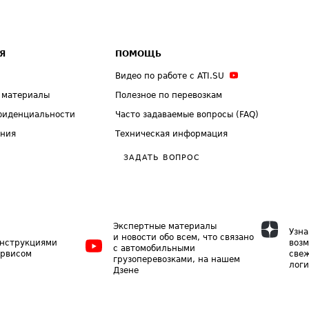
Я
ПОМОЩЬ
Видео по работе с ATI.SU
 материалы
Полезное по перевозкам
фиденциальности
Часто задаваемые вопросы (FAQ)
ения
Техническая информация
ЗАДАТЬ ВОПРОС
Экспертные материалы
Узна
и новости обо всем, что связано
инструкциями
возм
с автомобильными
ервисом
свеж
грузоперевозками, на нашем
логи
Дзене