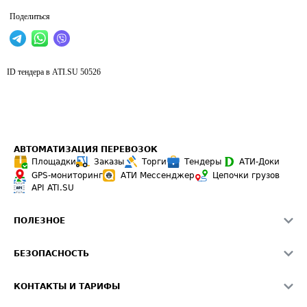
Поделиться
ID тендера в ATI.SU
50526
АВТОМАТИЗАЦИЯ ПЕРЕВОЗОК
Площадки
Заказы
Торги
Тендеры
АТИ-Доки
GPS-мониторинг
АТИ Мессенджер
Цепочки грузов
API ATI.SU
ПОЛЕЗНОЕ
Расчет расстояний
БЕЗОПАСНОСТЬ
Академия ATI.SU
ATI.SU о безопасности
Звезды ATI.SU на вашем сайте
КОНТАКТЫ И ТАРИФЫ
Памятка по проверке контрагентов
Индекс ATI.SU FTL РФ