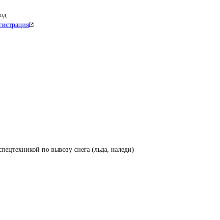
од
гистрация