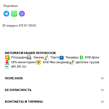
Поделиться
ID тендера в ATI.SU
50518
АВТОМАТИЗАЦИЯ ПЕРЕВОЗОК
Площадки
Заказы
Торги
Тендеры
АТИ-Доки
GPS-мониторинг
АТИ Мессенджер
Цепочки грузов
API ATI.SU
ПОЛЕЗНОЕ
Расчет расстояний
БЕЗОПАСНОСТЬ
Академия ATI.SU
ATI.SU о безопасности
Звезды ATI.SU на вашем сайте
КОНТАКТЫ И ТАРИФЫ
Памятка по проверке контрагентов
Индекс ATI.SU FTL РФ