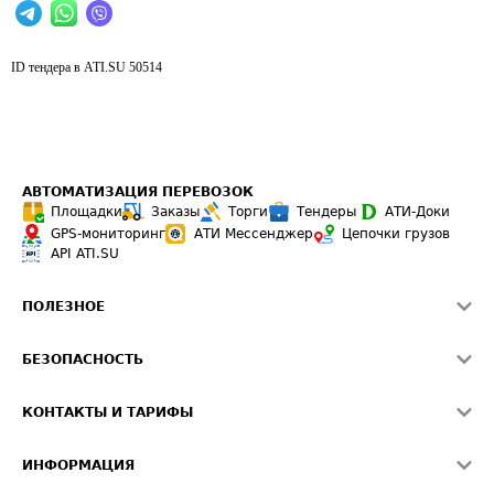
ID тендера в ATI.SU
50514
АВТОМАТИЗАЦИЯ ПЕРЕВОЗОК
Площадки
Заказы
Торги
Тендеры
АТИ-Доки
GPS-мониторинг
АТИ Мессенджер
Цепочки грузов
API ATI.SU
ПОЛЕЗНОЕ
Расчет расстояний
БЕЗОПАСНОСТЬ
Академия ATI.SU
ATI.SU о безопасности
Звезды ATI.SU на вашем сайте
КОНТАКТЫ И ТАРИФЫ
Памятка по проверке контрагентов
Индекс ATI.SU FTL РФ
О системе ATI.SU
Светофор+
Средние ставки
ИНФОРМАЦИЯ
Контактная информация
Страхование