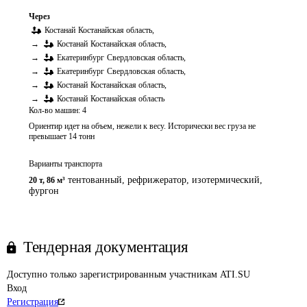
Через
Костанай
Костанайская область
,
→
Костанай
Костанайская область
,
→
Екатеринбург
Свердловская область
,
→
Екатеринбург
Свердловская область
,
→
Костанай
Костанайская область
,
→
Костанай
Костанайская область
Кол-во машин:
4
Ориентир идет на объем, нежели к весу. Исторически вес груза не
превышает 14 тонн
Варианты транспорта
тентованный, рефрижератор, изотермический,
20 т
,
86 м³
фургон
Тендерная документация
Доступно только зарегистрированным участникам ATI.SU
Вход
Регистрация