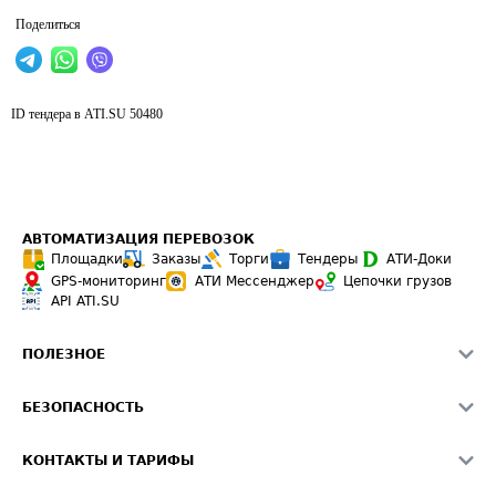
Поделиться
ID тендера в ATI.SU
50480
АВТОМАТИЗАЦИЯ ПЕРЕВОЗОК
Площадки
Заказы
Торги
Тендеры
АТИ-Доки
GPS-мониторинг
АТИ Мессенджер
Цепочки грузов
API ATI.SU
ПОЛЕЗНОЕ
Расчет расстояний
БЕЗОПАСНОСТЬ
Академия ATI.SU
ATI.SU о безопасности
Звезды ATI.SU на вашем сайте
КОНТАКТЫ И ТАРИФЫ
Памятка по проверке контрагентов
Индекс ATI.SU FTL РФ